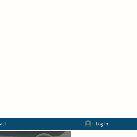
Log In
act