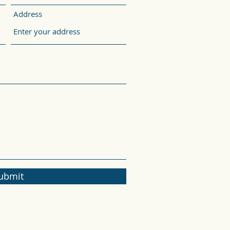
Address
ubmit