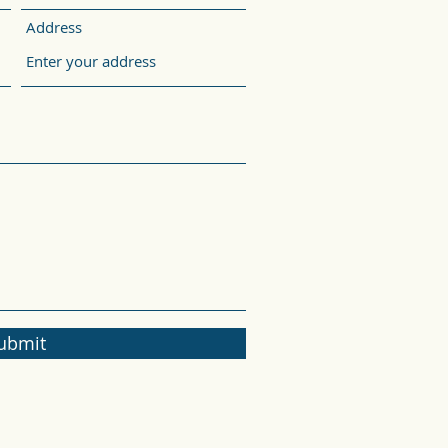
Address
ubmit