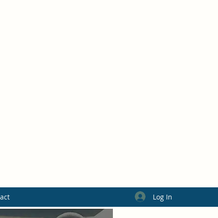
Log In
act