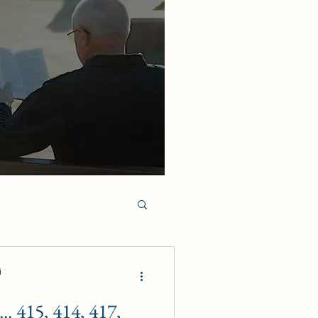
i
. 415, 414, 417,