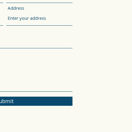
Address
ubmit