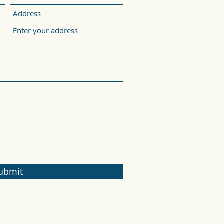
Address
ubmit