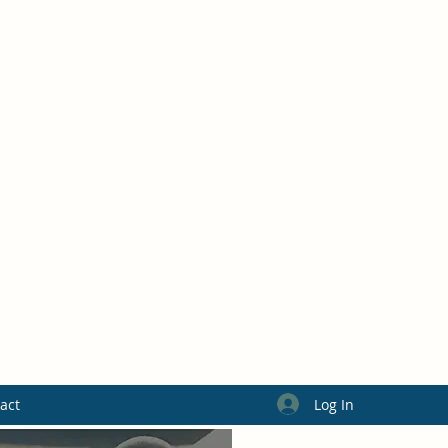
Log In
act