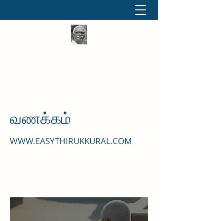
தினமும் திருக்குறள்
வள்ளுவம் வளர்ப்போம் வாங்க
வணக்கம்
WWW.EASYTHIRUKKURAL.COM