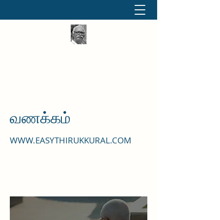
தினமும் திருக்குறள்
வள்ளுவம் வளர்ப்போம் வாங்க
வணக்கம்
WWW.EASYTHIRUKKURAL.COM