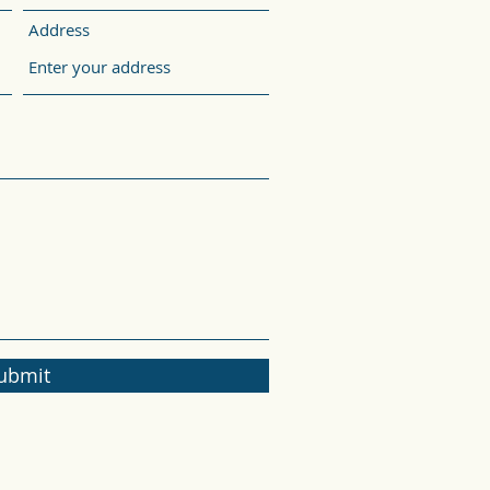
Address
ubmit