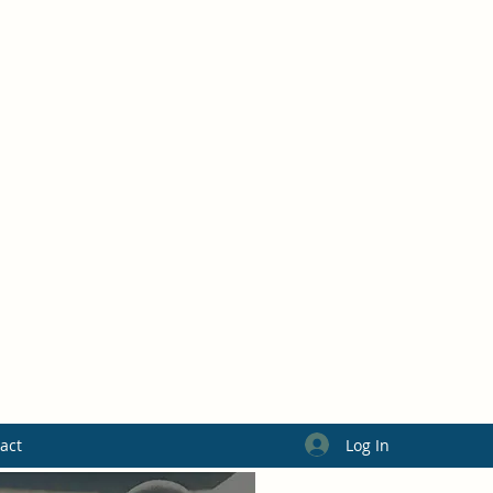
Log In
act