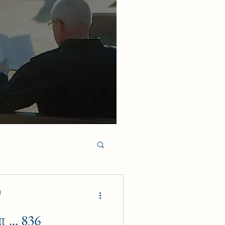
i
... 836