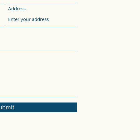
Address
ubmit