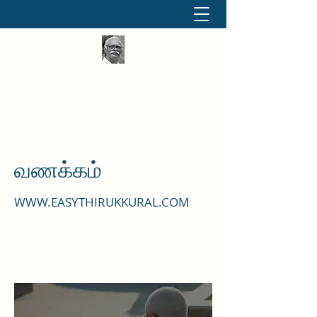
தினமும் திருக்குறள்
வள்ளுவம் வளர்ப்போம் வாங்க
வணக்கம்
WWW.EASYTHIRUKKURAL.COM