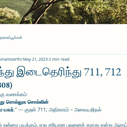
தலைப்பூக்கள்
hinamoorthi
May 21, 2023
2 min read
து இடைதெரிந்து 711, 712
808)
்கு வணக்கம்:
்து சொல்லுக சொல்லின்
 யவர்
.” --- குறள் 711; அதிகாரம் – அவையறிதல்
் நன்மை பயக்கும், எது சரியான பலனைத் தராது என்று ஆராய்ந