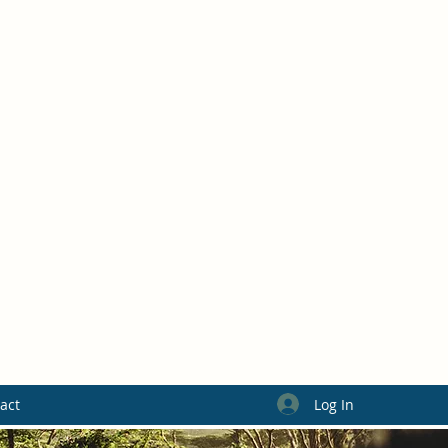
Log In
act