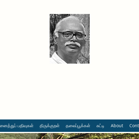
தினமும் திருக்குறள்
வள்ளுவம் வளர்ப்போம் வாங்க
ைத்துப் பதிவுகள்
திருக்குறள்
தலைப்பூக்கள்
சுட்டி
About
Cont