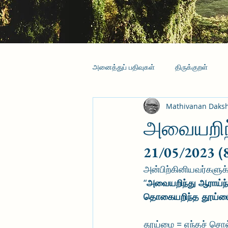
அனைத்துப் பதிவுகள்
திருக்குறள்
Mathivanan Daks
அவையறிந்
21/05/2023 (
அன்பிற்கினியவர்களுக
“
அவையறிந்து ஆராய்ந
தொகையறிந்த தூய்மை
தூய்மை = எந்தச் சொல