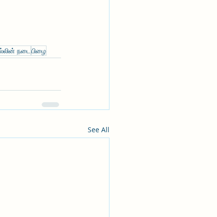
்லின் நடை
பிழை
See All