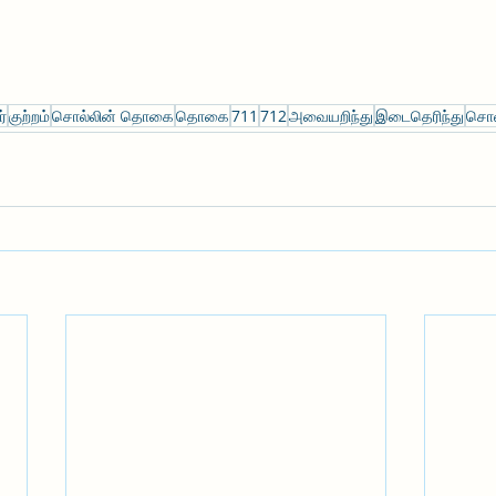
்
குற்றம்
சொல்லின் தொகை
தொகை
711
712
அவையறிந்து
இடைதெரிந்து
சொல