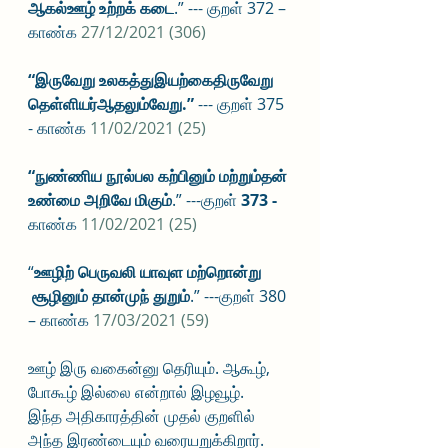
ஆகல்ஊழ் உற்றக் கடை
.” --- குறள் 372 – 
காண்க 
27/12/2021 (306)
“இருவேறு உலகத்துஇயற்கைதிருவேறு
தெள்ளியர்ஆதலும்வேறு.”
 --- குறள் 375  
- காண்க 
11/02/2021 (25)
“நுண்ணிய நூல்பல கற்பினும் மற்றும்தன் 
உண்மை அறிவே மிகும்
.” ---குறள் 
373 - 
காண்க 
11/02/2021 (25)
“
ஊழிற் பெருவலி யாவுள மற்றொன்று 
 சூழினும் தான்முந் துறும்
.” ---குறள் 380 
– காண்க 
17/03/2021 (59)
ஊழ் இரு வகைன்னு தெரியும். ஆகூழ், 
போகூழ் இல்லை என்றால் இழவூழ்.
இந்த அதிகாரத்தின் முதல் குறளில் 
அந்த இரண்டையும் வரையறுக்கிறார்.