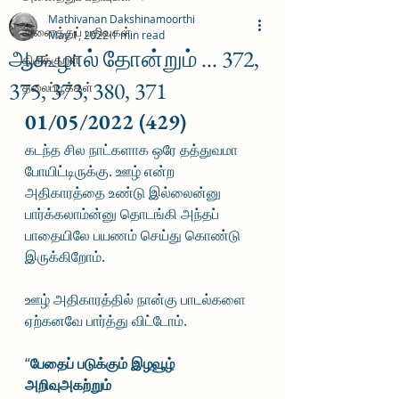
Mathivanan Dakshinamoorthi
அனைத்துப் பதிவுகள்
May 1, 2022
1 min read
ஆகூழால் தோன்றும் ... 372,
திருக்குறள்
375, 373, 380, 371
தலைப்பூக்கள்
01/05/2022 (429)
கடந்த சில நாட்களாக ஒரே தத்துவமா 
போயிட்டிருக்கு. ஊழ் என்ற 
அதிகாரத்தை உண்டு இல்லைன்னு 
பார்க்கலாம்ன்னு தொடங்கி அந்தப் 
பாதையிலே பயணம் செய்து கொண்டு 
இருக்கிறோம். 
ஊழ் அதிகாரத்தில் நான்கு பாடல்களை 
ஏற்கனவே பார்த்து விட்டோம். 
“
பேதைப் படுக்கும் இழவூழ் 
அறிவுஅகற்றும்