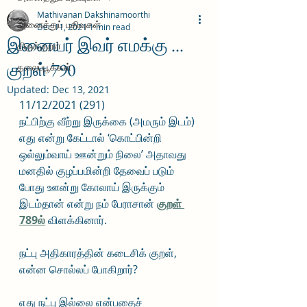
Mathivanan Dakshinamoorthi
அனைத்துப் பதிவுகள்
Dec 11, 2021
1 min read
இனையர் இவர் எமக்கு ...
திருக்குறள்
குறள் 790
தலைப்பூக்கள்
Updated:
Dec 13, 2021
11/12/2021 (291)
நட்பிற்கு வீற்று இருக்கை (அமரும் இடம்) 
எது என்று கேட்டால் ‘கொட்பின்றி 
ஒல்லும்வாய் ஊன்றும் நிலை’ அதாவது 
மனதில் குழப்பமின்றி தேவைப் படும் 
போது ஊன்று கோலாய் இருக்கும் 
இடம்தான் என்று நம் பேராசான் 
குறள் 
789ல்
 விளக்கினார்.
நட்பு அதிகாரத்தின் கடைசிக் குறள், 
என்ன சொல்லப் போகிறார்?
எது நட்பு இல்லை என்பதைச் 