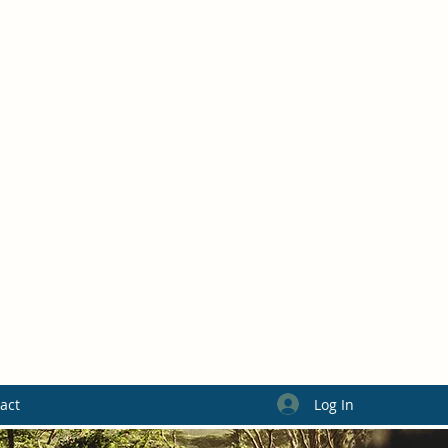
Log In
act