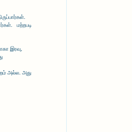
ுப்பார்கள். 
கள்.   மற்றபடி 
ோகா இரவு, 
ு 
 
றம் அல்ல. அது 