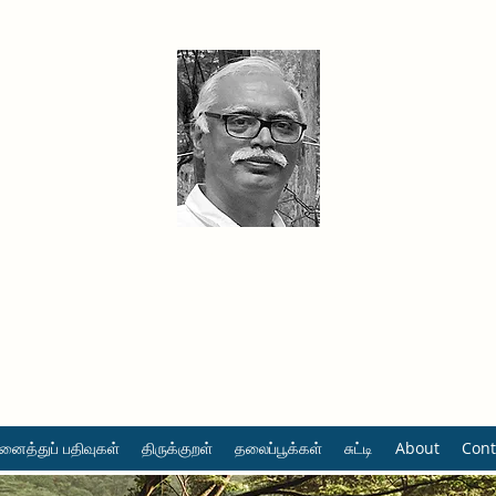
தினமும் திருக்குறள்
வள்ளுவம் வளர்ப்போம் வாங்க
ைத்துப் பதிவுகள்
திருக்குறள்
தலைப்பூக்கள்
சுட்டி
About
Cont