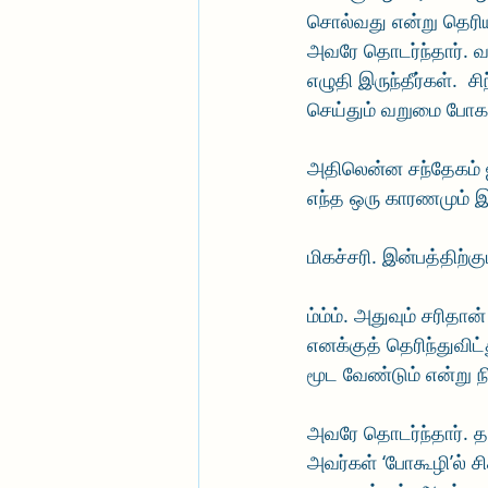
சொல்வது என்று தெரி
அவரே தொடர்ந்தார். வ
எழுதி இருந்தீர்கள்.  
செய்தும் வறுமை போகாத
அதிலென்ன சந்தேகம் ஐய
எந்த ஒரு காரணமும் இ
மிகச்சரி. இன்பத்திற்க
ம்ம்ம். அதுவும் சரிதா
எனக்குத் தெரிந்துவி
மூட வேண்டும் என்று 
அவரே தொடர்ந்தார். த
அவர்கள் ‘போகூழி’ல் ச