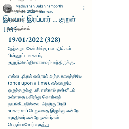
Mathivanan Dakshinamoorthi
அனைத்துப் பதிவுகள்
Jan 19, 2022
1 min read
இரவார் இரப்பார் ... குறள்
திருக்குறள்
1035
தலைப்பூக்கள்
19/01/2022 (328)
நேற்றைய கேள்விக்கு பல பதில்கள் 
பின்னூட்டமாகவும், 
குறுஞ்செய்திகளாகவும் வந்திருக்கு. 
என்ன புரிதல் என்றால் அந்த காலத்திலே 
(once upon a time), எல்லாருமே 
ஒருத்தருக்கு பசி என்றால் தன்னிடம் 
உள்ளதை பகிர்ந்து கொள்ளத் 
தயங்கியதில்லை. அதற்கு பிரதி 
உபகாரமாய் பெறுவதை இழுக்கு என்றே 
கருதினர் என்றே நண்பர்கள் 
பெரும்பாலோர் கருத்து 