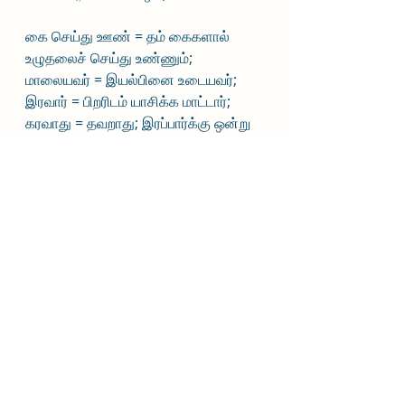
கை செய்து ஊண் = தம் கைகளால் 
உழுதலைச் செய்து உண்ணும்; 
மாலையவர் = இயல்பினை உடையவர்; 
இரவார் = பிறரிடம் யாசிக்க மாட்டார்; 
கரவாது = தவறாது; இரப்பார்க்கு ஒன்று 
ஈவர் = இரப்பவர்களுக்கு தம்மிடம் உள்ள 
பொருளை தருவர்.
அந்த மாதிரி இருந்த உழவர்கள் இப்போது 
மற்றவர்களிடம் கையேந்தும் நிலைக்குத் 
தள்ளப்பட்டால், நாம நேற்று பார்த்தக் 
குறளை மீண்டும் பார்ப்போம்:
“
இரந்தும் உயிர்வாழ்தல் வேண்டின் பரந்து
கெடுக உலகு இயற்றியான்
.” --- குறள் 
1062; அதிகாரம் – இரவச்சம்