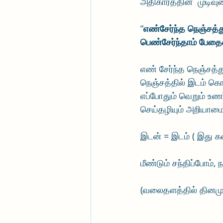
அதிகாரத்தின்  முடிவு
“
எண்சேர்ந்த நெஞ்சத்
பெண்சேர்ந்தாம் பேத
எண் சேர்ந்த நெஞ்சத்த
நெஞ்சத்தில் இடம் கொட
எப்போதும் வெறும் உணர
செய்தழியும் அறியாம
இடன் = இடம் ( இது க
மீண்டும் சந்திப்போம்
(வலைதளத்தில் தினமும