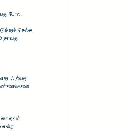
்பது போல. 
ுத்துச் செல்ல 
’ அதாவது 
எது, அல்லது 
ி. எண்ணங்களை 
ெண் ஏவல் 
 என்ற 