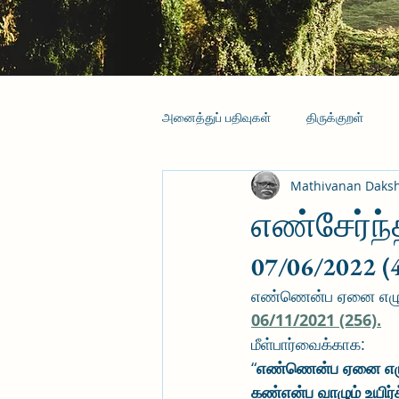
அனைத்துப் பதிவுகள்
திருக்குறள்
Mathivanan Daks
எண்சேர்ந்த
07/06/2022 (
எண்ணென்ப ஏனை எழுத்த
06/11/2021 (256).
மீள்பார்வைக்காக:
“
எண்ணென்ப ஏனை எழு
கண்என்ப வாழும் உயிர்க