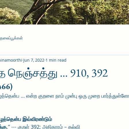
தலைப்பூக்கள்
hinamoorthi
Jun 7, 2022
1 min read
 நெஞ்சத்து ... 910, 392
466)
ென்ப … என்ற குறளை நாம் முன்பு ஒரு முறை பார்த்துள்ளோ
த்தென்ப இவ்விரண்டும்
்கு
.” --- குறள் 392; அதிகாரம் – கல்வி