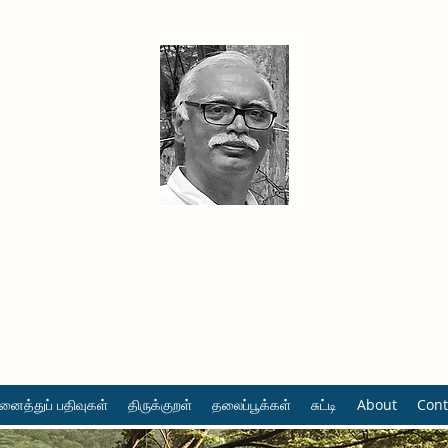
தினமும் திருக்குறள்
வள்ளுவம் வளர்ப்போம் வாங்க
ைத்துப் பதிவுகள்
திருக்குறள்
தலைப்பூக்கள்
சுட்டி
About
Cont