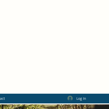
Log In
act