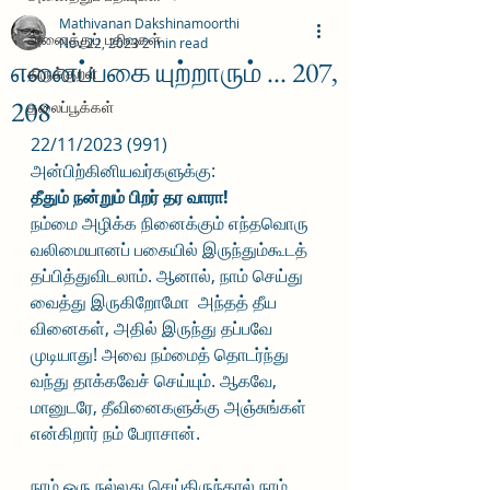
Mathivanan Dakshinamoorthi
அனைத்துப் பதிவுகள்
Nov 22, 2023
2 min read
எனைப்பகை யுற்றாரும் ... 207,
திருக்குறள்
208
தலைப்பூக்கள்
22/11/2023 (991)
அன்பிற்கினியவர்களுக்கு:
தீதும் நன்றும் பிறர் தர வாரா!
நம்மை அழிக்க நினைக்கும் எந்தவொரு 
வலிமையானப் பகையில் இருந்தும்கூடத் 
தப்பித்துவிடலாம். ஆனால், நாம் செய்து 
வைத்து இருகிறோமோ  அந்தத் தீய 
வினைகள், அதில் இருந்து தப்பவே 
முடியாது! அவை நம்மைத் தொடர்ந்து 
வந்து தாக்கவேச் செய்யும். ஆகவே, 
மானுடரே, தீவினைகளுக்கு அஞ்சுங்கள் 
என்கிறார் நம் பேராசான்.
நாம் ஒரு நல்லது செய்திருந்தால் நாம் 