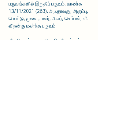
பருவங்களில் இறுதிப் பருவம். காண்க 
13/11/2021 (263). அஃதாவது, அரும்பு, 
மொட்டு, முகை, மலர், அலர், செம்மல், வீ.
வீ நன்கு மலர்ந்த பருவம்.
வீ ஓரெழுத்து ஒரு மொழி. வீ என்றால் 
கர்பந்தரித்தல், சாவு, கொல்லுதல், 
நிக்கம், போதல் என்று பல 
பொருள்களைக் கழகத் தமிழ் அகராதி 
சொல்கிறது.
வீயாது என்றால் கொல்லாது, அழிக்காது, 
நீங்காது, விலகாது, நம் நிலையினின்று 
நீக்காது என்ற பொருளில் இந்தக் 
குறளில் மட்டுமல்ல இந்தக் குறளைத் 
தொடர்ந்து வரும் குறளிலும் 
பயன்படுத்தியுள்ளார். அந்த வீயாது எது 
போன்றது என்றால் நம் நிழல் போன்றது 
என்ற உவமையை எடுத்து வைக்கிறார்.