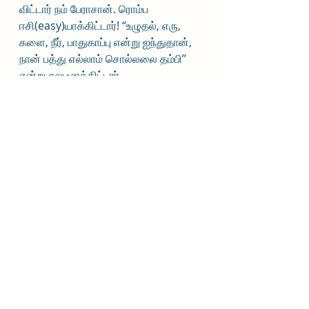
விட்டார் நம் பேராசான். ரொம்ப 
ஈசி(easy)யாக்கிட்டார்! “உழுதல், எரு, 
களை, நீர், பாதுகாப்பு என்று ஐந்துதான், 
நான் பத்து எல்லாம் சொல்லலை தம்பி” 
என்று சுலபமாக்கிட்டார். 
நம் பேராசான், தாயினும் சாலப் பரிந்து 
சொல்வதுபோல் முதலில் நன்றாக 
உழுதுடுங்க என்பதை எடுத்துச் 
சொன்னார். அடுத்து பன்னிரண்டாம் 
வகுப்பு, கல்லூரி, கல்யாணம் முடித்து 
கட்டிக் காப்பதுவரை சொல்லப் போகிறார். 
என்ன ஒரு சுட்டித்தனம். அடிச்சுக்கவே 
முடியாது நம் ஆசானை.
அடுத்தக் குறளில், மெதுவாக 
அழைத்துச் செல்கிறார். என்ன தம்பி 
நன்றாக உழுதிட்டீங்க. நன்று, ஆனால், 
அதைவிட ரொம்ப முக்கியம் உழுத 