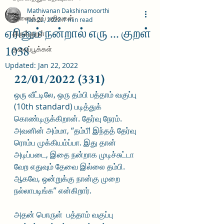
Mathivanan Dakshinamoorthi
அனைத்துப் பதிவுகள்
Jan 22, 2022
1 min read
ஏரினும் நன்றால் எரு ... குறள்
திருக்குறள்
1038
தலைப்பூக்கள்
Updated:
Jan 22, 2022
22/01/2022 (331)
ஒரு வீட்டிலே, ஒரு தம்பி பத்தாம் வகுப்பு 
(10th standard) படித்துக் 
கொண்டிருக்கிறான். தேர்வு நேரம். 
அவனின் அம்மா, “தம்பீ! இந்தத் தேர்வு 
ரொம்ப முக்கியம்ப்பா. இது தான் 
அடிப்படை, இதை நன்றாக முடிச்சுட்டா 
வேற எதுவும் தேவை இல்லை தம்பி. 
ஆகவே, ஒன்றுக்கு நான்கு முறை 
நல்லாபடிங்க” என்கிறார். 
அதன் பொருள்  பத்தாம் வகுப்பு 