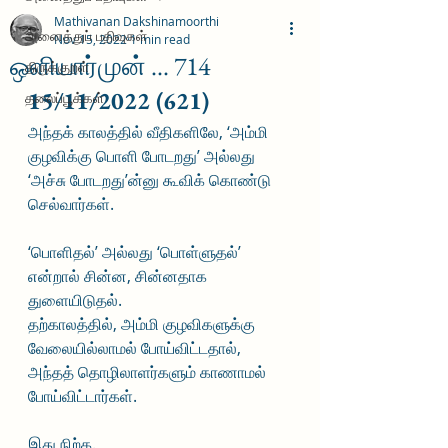
Mathivanan Dakshinamoorthi
அனைத்துப் பதிவுகள்
Nov 15, 2022
1 min read
ஒளியார்முன் ... 714
திருக்குறள்
15/11/2022 (621)
தலைப்பூக்கள்
அந்தக் காலத்தில் வீதிகளிலே, ‘அம்மி 
குழவிக்கு பொளி போடறது’ அல்லது 
‘அச்சு போடறது’ன்னு கூவிக் கொண்டு 
செல்வார்கள். 
‘பொளிதல்’ அல்லது ‘பொள்ளுதல்’ 
என்றால் சின்ன, சின்னதாக 
துளையிடுதல். 
தற்காலத்தில், அம்மி குழவிகளுக்கு 
வேலையில்லாமல் போய்விட்டதால், 
அந்தத் தொழிலாளர்களும் காணாமல் 
போய்விட்டார்கள்.
இது நிற்க.