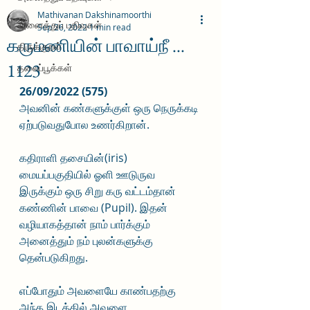
Mathivanan Dakshinamoorthi
அனைத்துப் பதிவுகள்
Sep 26, 2022
1 min read
கருமணியின் பாவாய்நீ ...
திருக்குறள்
1123
தலைப்பூக்கள்
26/09/2022 (575)
அவனின் கண்களுக்குள் ஒரு நெருக்கடி 
ஏற்படுவதுபோல உணர்கிறான். 
கதிராளி தசையின்(iris)  
மையப்பகுதியில் ஓளி ஊடுருவ 
இருக்கும் ஒரு சிறு கரு வட்டம்தான் 
கண்ணின் பாவை (Pupil). இதன் 
வழியாகத்தான் நாம் பார்க்கும் 
அனைத்தும் நம் புலன்களுக்கு 
தென்படுகிறது. 
எப்போதும் அவளையே காண்பதற்கு 
அந்த இடத்தில் அவளை 