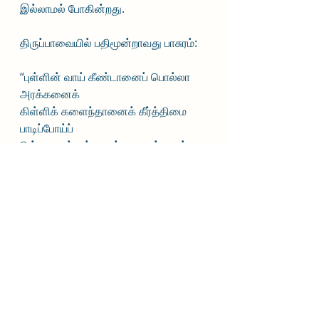
இல்லாமல் போகின்றது.
திருப்பாவையில் பதிமூன்றாவது பாசுரம்:  
“புள்ளின் வாய் கீண்டானைப் பொல்லா 
அரக்கனைக்
கிள்ளிக் களைந்தானைக் கீர்த்திமை 
பாடிப்போய்ப்
பிள்ளைகள் எல்லாரும் பாவைக் களம் 
புக்கார்
வெள்ளி எழுந்து வியாழம் உறங்கிற்று
புள்ளும் சிலம்பின காண் போதரிக் 
கண்ணினாய்!
குள்ளக் குளிரக் குடைந்து நீராடாதே
பள்ளிக் கிடத்தியோ! பாவாய்! நீ 
நன்னாளால்
கள்ளம் தவிர்ந்து கலந்தேலோர் 
எம்பாவாய்.” --- திருப்பாவை 13; 
ஆண்டாள் நாச்சியார்