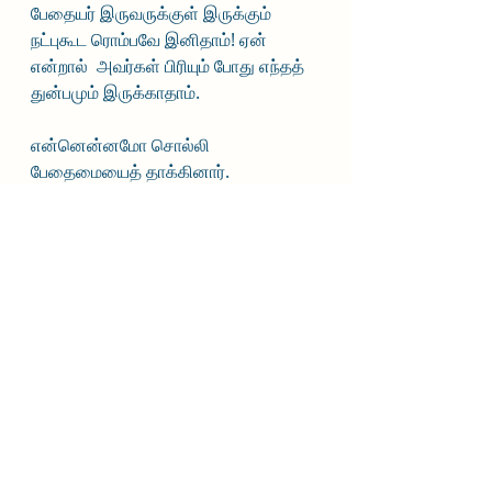
பேதையர் இருவருக்குள் இருக்கும் 
நட்புகூட ரொம்பவே இனிதாம்! ஏன் 
என்றால்  அவர்கள் பிரியும் போது எந்தத் 
துன்பமும் இருக்காதாம். 
என்னென்னமோ சொல்லி 
பேதைமையைத் தாக்கினார். 
இருந்தாலும் நம்ம வள்ளுவப் 
பெருந்தகைக்கு மனசு ஆறலை. 
கடைசியாக போட்டு ஒரே தாக்காகத் 
தாக்குகிறார். 
வள்ளுவப் பெருமான்: அவன் என்ன 
தம்பி, அவன் ஒரு பெரிய ஆளு என்று 
நினைத்துக் கொண்டு அறிவில் 
சிறந்தோர் கூடி இருக்கும் அவையிலும் 
புகுந்து குழப்புகிறான். அதற்கு நான் 
என்ன ஒரு உதாரணம் சொல்வது? சரி 
இப்படிச் சொல்கிறேன் புரிந்துகொள்.