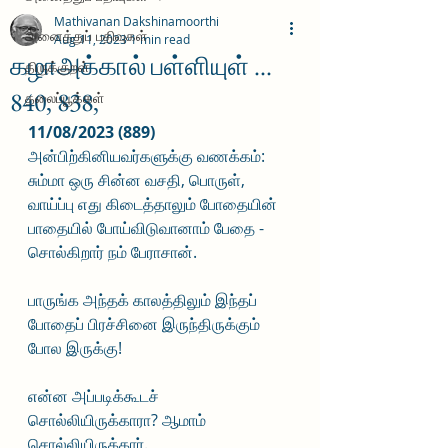
Mathivanan Dakshinamoorthi
அனைத்துப் பதிவுகள்
Aug 11, 2023
1 min read
கழாஅக்கால் பள்ளியுள் ...
திருக்குறள்
840, 838,
தலைப்பூக்கள்
11/08/2023 (889)
அன்பிற்கினியவர்களுக்கு வணக்கம்:
சும்மா ஒரு சின்ன வசதி, பொருள், 
வாய்ப்பு எது கிடைத்தாலும் போதையின் 
பாதையில் போய்விடுவானாம் பேதை - 
சொல்கிறார் நம் பேராசான்.
பாருங்க அந்தக் காலத்திலும் இந்தப் 
போதைப் பிரச்சினை இருந்திருக்கும் 
போல இருக்கு!
என்ன அப்படிக்கூடச் 
சொல்லியிருக்காரா? ஆமாம் 
சொல்லியிருக்கார்.