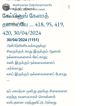
Mathivanan Dakshinamoorthi
அனைத்துப் பதிவுகள்
Apr 30, 2024
2 min read
கேட்பினுங் கேளாத்
திருக்குறள்
தகையவே ... 418, 95, 419,
தலைப்பூக்கள்
420, 30/04/2024
30/04/2024 (1151)
அன்பிற்கினியவர்களுக்கு:
சிலருக்குக் காது இருக்கும் ஆனால் 
நல்லவைகளைக் கேட்காது;
கண் இருக்கும் நல்லவைகளைப் 
பார்க்காது;
வாய் இருக்கும் நல்லவைகளைப் பேசாது 
…
நம் மகாத்மா மூன்று குரங்கு சிலைகளை 
எதற்கு உவமையாகச் சொன்னார் 
என்பதனை மறந்துவிட்டு அல்லது 