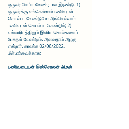
ஒருவர் செய்ய வேண்டியன இரண்டு. 1) 
ஒருவர்க்கு எங்கெல்லாம் பணிவுடன் 
செயல்பட வேண்டுமோ அங்கெல்லாம் 
பணிவுடன் செயல்பட வேண்டும்; 2) 
எல்லாரிடத்திலும் இனிய சொல்களைப் 
பேசுதள் வேண்டும். அவைதாம் அழகு 
என்றார். காண்க 02/08/2022. 
மீள்பார்வைக்காக:
பணிவுடையன் இன்சொலன் ஆதல் 
ஒருவற்கு
அணியல்ல மற்றுப் பிற
. - 95; - 
இனியவைகூறல்
சரி, இந்த இரு பண்புகளையும் ஒருவர் 
அடைவது எப்படி?
அதற்கு என்ன சொல்கிறார் என்றால் 