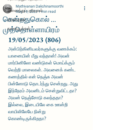
Mathivanan Dakshinamoorthi
அனைத்துப் பதிவுகள்
May 19, 2023
1 min read
சென்றதுகொல் ...
திருக்குறள்
முத்தொள்ளாயிரம்
தலைப்பூக்கள்
19/05/2023 (806)
அன்பிற்கினியவர்களுக்கு வணக்கம்:
யானையின் மீது வந்தான்! அவன் 
மார்பினிலோ வண்டுகள் மொய்க்கும் 
வெற்றி மாலைகள். அவனைக் கண்ட 
கணத்தில் என் நெஞ்சு அவன் 
பின்னோடு தொடர்ந்து சென்றது. அது 
இந்நேரம் அவனிடம் சென்றுவிட்டதா? 
அவன் நெஞ்சோடு கலந்ததா? 
இல்லை, இடையிலே கை ஊன்றி 
வாயிலிலேயே நின்று 
கொண்டிருக்கிறதா? 