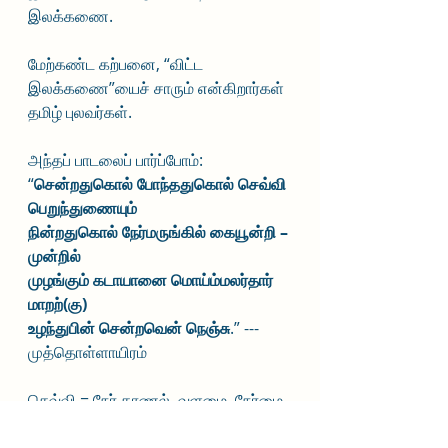
இலக்கணை.
மேற்கண்ட கற்பனை, “விட்ட 
இலக்கணை”யைச் சாரும் என்கிறார்கள் 
தமிழ் புலவர்கள்.
அந்தப் பாடலைப் பார்ப்போம்:
“
சென்றதுகொல் போந்ததுகொல் செவ்வி 
பெறுந்துணையும்
நின்றதுகொல் நேர்மருங்கில் கையூன்றி – 
முன்றில்
முழங்கும் கடாயானை மொய்ம்மலர்தார் 
மாறற்(கு)
உழந்துபின் சென்றவென் நெஞ்சு
.” --- 
முத்தொள்ளாயிரம்
செவ்வி = நேர் காணல், வளமை, நேர்மை, 
அழகு, காலம்; மருங்கில் = இடையில்; 