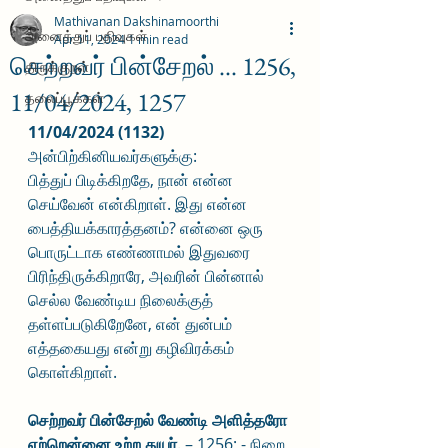
Mathivanan Dakshinamoorthi
அனைத்துப் பதிவுகள்
Apr 11, 2024
1 min read
செற்றவர் பின்சேறல் ... 1256,
திருக்குறள்
11/04/2024, 1257
தலைப்பூக்கள்
11/04/2024 (1132)
அன்பிற்கினியவர்களுக்கு:
பித்துப் பிடிக்கிறதே, நான் என்ன 
செய்வேன் என்கிறாள். இது என்ன 
பைத்தியக்காரத்தனம்? என்னை ஒரு 
பொருட்டாக எண்ணாமல் இதுவரை 
பிரிந்திருக்கிறாரே, அவரின் பின்னால் 
செல்ல வேண்டிய நிலைக்குத் 
தள்ளப்படுகிறேனே, என் துன்பம் 
எத்தகையது என்று கழிவிரக்கம் 
கொள்கிறாள்.
செற்றவர் பின்சேறல் வேண்டி அளித்தரோ
எற்றென்னை உற்ற துயர்
. – 1256; - நிறை 