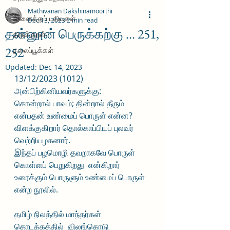
Mathivanan Dakshinamoorthi
அனைத்துப் பதிவுகள்
Dec 13, 2023
2 min read
தன்னூன் பெருக்கற்கு ... 251,
திருக்குறள்
252
தலைப்பூக்கள்
Updated:
Dec 14, 2023
13/12/2023 (1012)
அன்பிற்கினியவர்களுக்கு:
கொன்றால் பாவம்; தின்றால் தீரும் 
என்பதன் உண்மைப் பொருள் என்ன? 
விளக்குகிறார் தொல்காப்பியப் புலவர் 
வெற்றியழகனார்.
இந்தப் பழமொழி தவறாகவே பொருள் 
கொள்ளப் பெறுகிறது  என்கிறார் 
உரைக்கும் பொருளும் உண்மைப் பொருள் 
என்ற நூலில்.
தமிழ் நிலத்தில் மாந்தர்கள் 
தொடக்கத்தில்  விலங்கொடு 