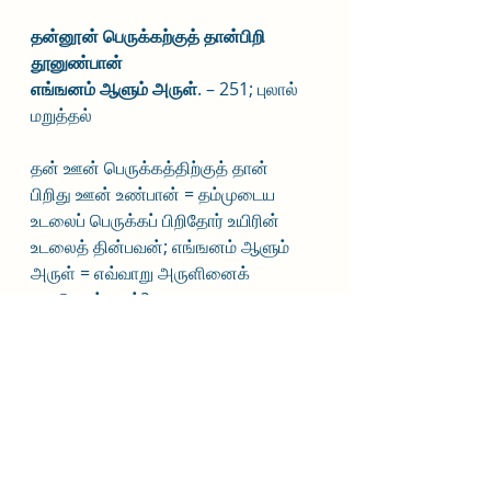
தன்னூன் பெருக்கற்குத் தான்பிறி 
தூனுண்பான்
எங்ஙனம் ஆளும் அருள்
. – 251; புலால் 
மறுத்தல்
தன் ஊன் பெருக்கத்திற்குத் தான் 
பிறிது ஊன் உண்பான் = தம்முடைய 
உடலைப் பெருக்கப் பிறிதோர் உயிரின் 
உடலைத் தின்பவன்; எங்ஙனம் ஆளும் 
அருள் = எவ்வாறு அருளினைக் 
கைகொள்வான்?
தம்முடைய உடலைப் பெருக்க பிறிதோர் 
உயிரின் உடலைத் தின்பவன் எவ்வாறு 
அருளினைக் கைகொள்வான்? இயலாது.
போற்றுவதுதாம் வளரும். இதுதான் 
இயற்கை விதி. பொருளைப் போற்றிப் 