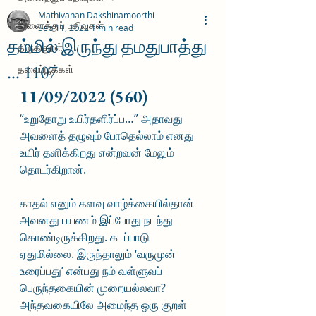
Mathivanan Dakshinamoorthi
அனைத்துப் பதிவுகள்
Sep 11, 2022
1 min read
தம்மில் இருந்து தமதுபாத்து
திருக்குறள்
... 1107
தலைப்பூக்கள்
11/09/2022 (560)
“உறுதோறு உயிர்தளிர்ப்ப…” அதாவது 
அவளைத் தழுவும் போதெல்லாம் எனது 
உயிர் தளிக்கிறது என்றவன் மேலும் 
தொடர்கிறான். 
காதல் எனும் களவு வாழ்க்கையில்தான் 
அவனது பயணம் இப்போது நடந்து 
கொண்டிருக்கிறது. கடப்பாடு 
ஏதுமில்லை. இருந்தாலும் ‘வருமுன் 
உரைப்பது’ என்பது நம் வள்ளுவப் 
பெருந்தகையின் முறையல்லவா? 
அந்தவகையிலே அமைந்த ஒரு குறள் 