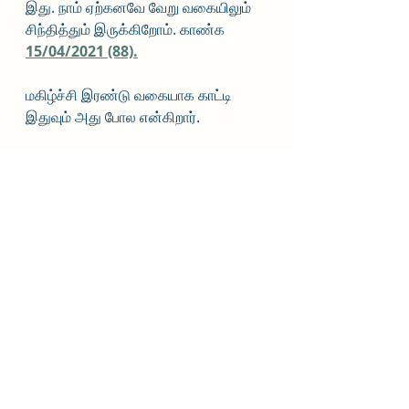
இது. நாம் ஏற்கனவே வேறு வகையிலும் 
சிந்தித்தும் இருக்கிறோம். காண்க 
15/04/2021 (88).
மகிழ்ச்சி இரண்டு வகையாக காட்டி 
இதுவும் அது போல என்கிறார். 
அதாவது, ஒருவன் அற வழியில் ஈட்டியப் 
பொருளைக் கொண்டு தனது 
சுற்றத்திற்கும், நட்பிற்கும் பகிர்ந்து 
கொடுத்து உண்பது என்பது ஒரு 
பெருமை மிக்க மகிழ்ச்சியைக் 
கொடுக்கும். 
அதைப்போல, தனது காதலியைத் 
தழுவதும் ஒரு மகிழ்ச்சியைக் 
கொடுக்குமாம்.  
Nice ஆக (நைச்சியமாக), நம் பேராசான் 