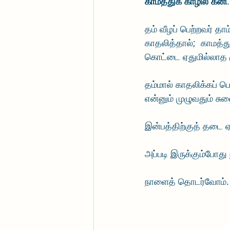
காமத்துக் காழில் கனி
தம் வீழப் பெற்றவர் தா
காதலித்தால்;  காமத்த
கொட்டை ஏதுமில்லாத ம
தம்மால் காதலிக்கப் 
என்னும் முழுவதும் ச
இன்பத்திற்குத் தடை ஏ
அப்படி இருக்கும்போது
நாளைத் தொடர்வோம். ந