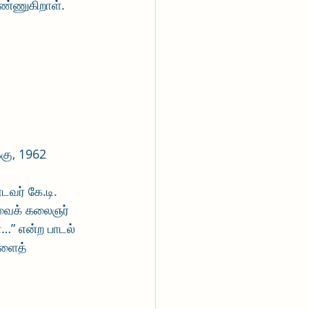
எண்ணுகிறாள்.
்கு, 1962
டவர் கே.டி. 
ுவைக் கலைஞர் 
…” என்ற பாடல் 
களைத் 