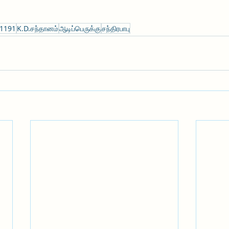
1191
K.D.சந்தானம்
ஆடிப்பெருக்கு
சந்திரபாபு