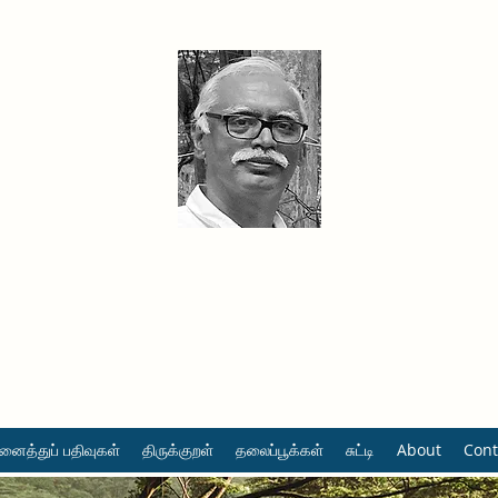
தினமும் திருக்குறள்
வள்ளுவம் வளர்ப்போம் வாங்க
ைத்துப் பதிவுகள்
திருக்குறள்
தலைப்பூக்கள்
சுட்டி
About
Cont