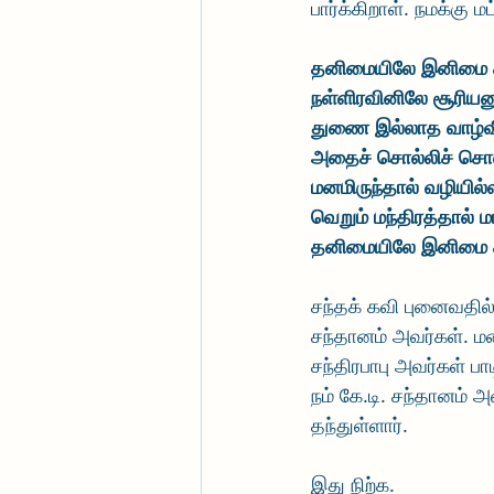
பார்க்கிறாள். நமக்கு
தனிமையிலே இனிமை க
நள்ளிரவினிலே சூரியன
துணை இல்லாத வாழ்வி
அதைச் சொல்லிச் சொல
மனமிருந்தால் வழியில
வெறும் மந்திரத்தால் ம
தனிமையிலே இனிமை க
சந்தக் கவி புனைவதில்
சந்தானம் அவர்கள். ம
சந்திரபாபு அவர்கள் 
நம் கே.டி. சந்தானம்
தந்துள்ளார்.
இது நிற்க.