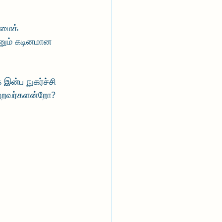
்மைக் 
்னும் கடினமான 
இன்ப நுகர்ச்சி 
ற்றவர்களன்றோ?