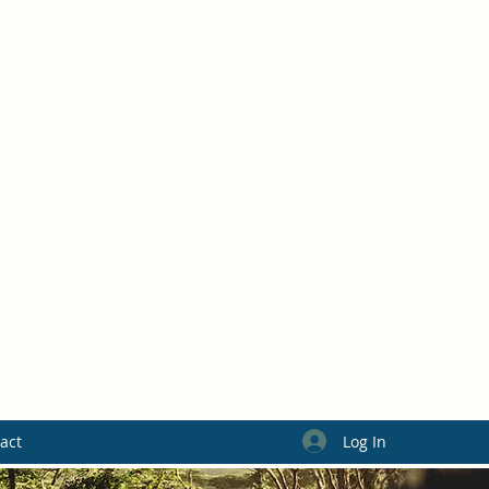
Log In
act