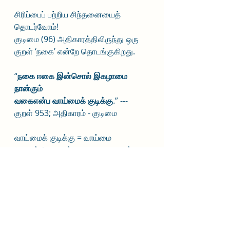
சிரிப்பைப் பற்றிய சிந்தனையைத் 
தொடர்வோம்!
குடிமை (96) அதிகாரத்திலிருந்து ஒரு 
குறள் ‘நகை’ என்றே தொடங்குகிறது. 
“
நகை ஈகை இன்சொல் இகழாமை 
நான்கும்
வகைஎன்ப வாய்மைக் குடிக்கு
.” --- 
குறள் 953; அதிகாரம் - குடிமை
வாய்மைக் குடிக்கு = வாய்மை 
பொருந்திய குடிக்கு; நகை = ஒருவர் 
உதவி நாடி வரும்போது முகமலர்ச்சியும்; 
ஈகை = இருப்பதை கொடுத்து 
உதவுதலும்; இன்சொல் = இனிய 
சொற்களைப் பேசுதலும்; இகழாமை = 
அவர்களை எள்ளி நகையாடாமல் 
இருப்பதும்; நான்கும் வகை என்ப= 