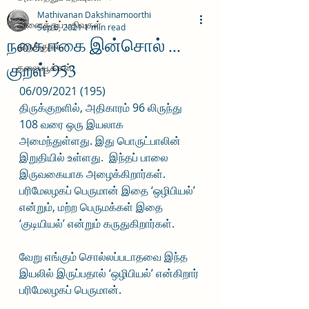
Mathivanan Dakshinamoorthi
அனைத்துப் பதிவுகள்
Sep 6, 2021
1 min read
நகை ஈகை இன்சொல் ...
திருக்குறள்
குறள் 953
தலைப்பூக்கள்
06/09/2021 (195)
திருக்குறளில், அதிகாரம் 96 லிருந்து 
108 வரை ஒரு இயலாக 
அமைந்துள்ளது. இது பொருட்பாலின் 
இறுதியில் உள்ளது.  இந்தப் பாலை 
இருவகையாக அழைக்கிறார்கள். 
பரிமேலழகப் பெருமான் இதை ‘ஒழிபியல்’ 
என்றும், மற்ற பெருமக்கள் இதை 
‘குடியியல்’ என்றும் கருதுகிறார்கள். 
வேறு எங்கும் சொல்லப்படாதவை இந்த 
இயலில் இருப்பதால் ‘ஒழிபியல்’ என்கிறார் 
பரிமேலழகப் பெருமான்.