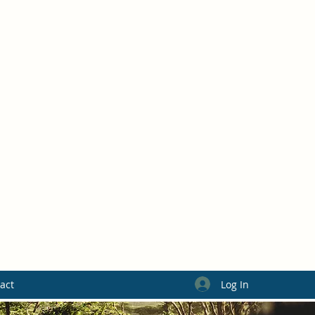
Log In
act