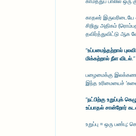
காமத்துப் பாலில் ஒரு
காதலர் இருவரிடையே ஏ
சிறிது அதிகம் (ரொம
தவிர்த்துவிட்டு ஆக வ
“
உப்பமைந்தற்றால் புலவ
மிக்கற்றால் நீள விடல்
.
பழைமைக்கு இலக்கணமும
இந்த உரிமையைச் ‘சுவ
“
நட்பிற்கு உறுப்புக் 
உப்பாதல் சான்றோர் கட
உறுப்பு = ஒரு பண்பு;