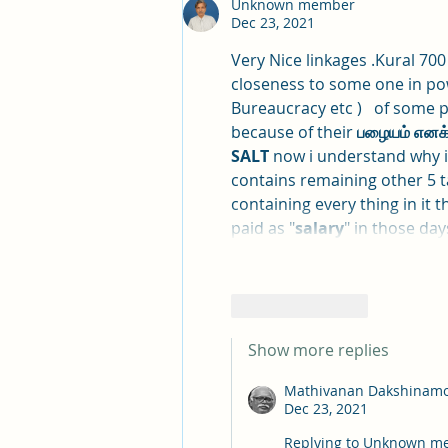
Unknown member
Dec 23, 2021
Very Nice linkages .Kural 70
closeness to some one in po
Bureaucracy etc )   of some po
because of their 
பழையம் எனக்
SALT 
now
i understand
why i
contains remaining other 5 tas
containing every thing in it 
paid as "
salary
" in those day
Like
Reply
Show more replies
Mathivanan Dakshinamo
Dec 23, 2021
Replying to
Unknown m