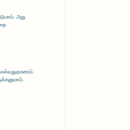
டுமாம். அது 
அதை 
கொள்வதுதானாம். 
க்கனுமாம்.