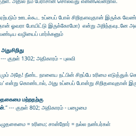
 குறள். அதில் நம் பேராசான் சொல்வது என்னவென்றால்.
ற்படும் ஊடல்கூட உப்பைப் போல் சிறிதளவுதான் இருக்க வேண்
்பதான் ஓவரா போயிட்டு இருக்கோமோ)  என்று அறிந்தவுடனே 
ேண்டிய வழியைப் பார்க்கனும்
ி அதுசிறிது
” --- குறள் 1302; அதிகாரம் – புலவி
் அதே! நீண்ட நாளைய நட்பின் சிறப்பே உரிமை எடுத்துக் 
ை’ என்று கொண்டால், அது உப்பைப் போன்று சிறிதளவுதான் இரு
கெழுதகைமை மற்றதற்கு
ன்
.” --- குறள் 802; அதிகாரம் - பழைமை
 கெழுதகைமை = உரிமை; சான்றோர் = நல்ல நண்பர்கள்