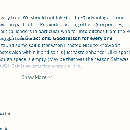
0 very true. We should not take (undue?) advantage of our 
wer, in particular.  Reminded among others (Corporates, 
litical leaders in particular who fell into ditches from the P
கருதிப் பண்பல்ல actions. Good lesson for every one 
 found some salt bitter when I  tasted Nice to know Salt 
tes also within it and salt is just taste enhancer , like spac
though space is empty. (May be that was the reason Salt was 
s.😅)  Salt is an amazing example. It is…
Show More
orthi
ember