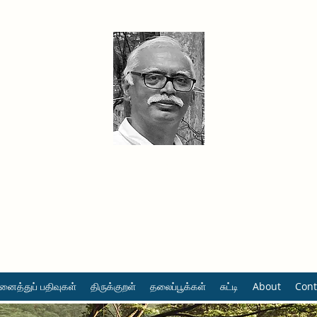
தினமும் திருக்குறள்
வள்ளுவம் வளர்ப்போம் வாங்க
ைத்துப் பதிவுகள்
திருக்குறள்
தலைப்பூக்கள்
சுட்டி
About
Cont