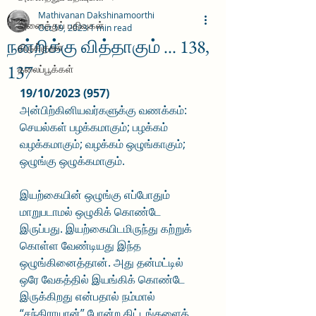
Mathivanan Dakshinamoorthi
அனைத்துப் பதிவுகள்
Oct 19, 2023
1 min read
நன்றிக்கு வித்தாகும் ... 138,
திருக்குறள்
137
தலைப்பூக்கள்
19/10/2023 (957)
அன்பிற்கினியவர்களுக்கு வணக்கம்:
செயல்கள் பழக்கமாகும்; பழக்கம் 
வழக்கமாகும்; வழக்கம் ஒழுங்காகும்; 
ஒழுங்கு ஒழுக்கமாகும்.
இயற்கையின் ஒழுங்கு எப்போதும் 
மாறுபடாமல் ஒழுகிக் கொண்டே 
இருப்பது. இயற்கையிடமிருந்து கற்றுக் 
கொள்ள வேண்டியது இந்த 
ஒழுங்கினைத்தான். அது தன்மட்டில் 
ஒரே வேகத்தில் இயங்கிக் கொண்டே 
இருக்கிறது என்பதால் நம்மால் 
“சந்திராயான்” போன்ற திட்டங்களைத் 