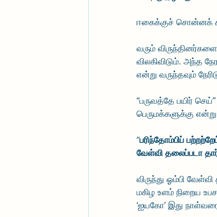
ஈகைக்குச் சொன்னக் க
வரும் விருந்தினர்களை 
விலகிவிடும். அந்த நே
என்று வருந்தவும் நேரிடு
“பருவத்தே பயிர் செய்
பெருமக்களுக்கு என்ற
“
பரிந்தோம்பிப் பற்றற்றே
வேள்வி தலைப்படா தார
விருந்து ஓம்பி வேள்வ
மகிழ உளம் நிறைய உபசரி
‘ஐயகோ’ இது நாள்வரை க