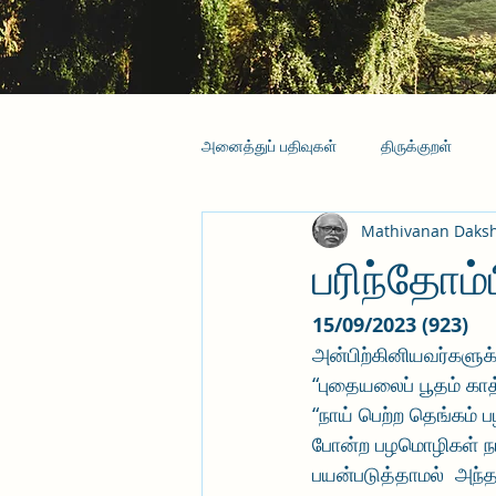
அனைத்துப் பதிவுகள்
திருக்குறள்
Mathivanan Daks
பரிந்தோம்பி
15/09/2023 (923)
அன்பிற்கினியவர்களுக
“புதையலைப் பூதம் கா
“நாய் பெற்ற தெங்கம் ப
போன்ற பழமொழிகள் நம்
பயன்படுத்தாமல்  அந்த