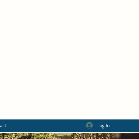
Log In
act