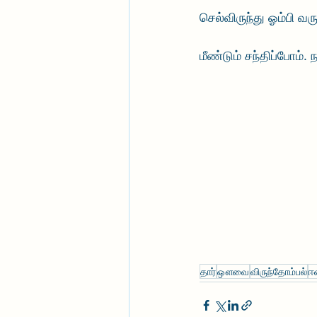
செல்விருந்து ஓம்பி வரு
மீண்டும் சந்திப்போம்.
தார்
ஔவை
விருந்தோம்பல்
ஈ