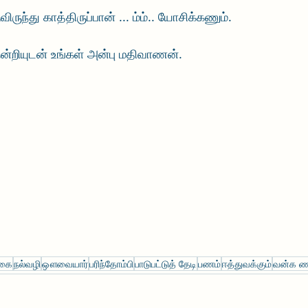
விருந்து காத்திருப்பான் ... ம்ம்.. யோசிக்கணும்.
 நன்றியுடன் உங்கள் அன்பு மதிவாணன்.
கை
நல்வழி
ஔவையார்
பரிந்தோம்பி
பாடுபட்டுத் தேடி
பணம்
ஈத்துவக்கும்
வன்க ண