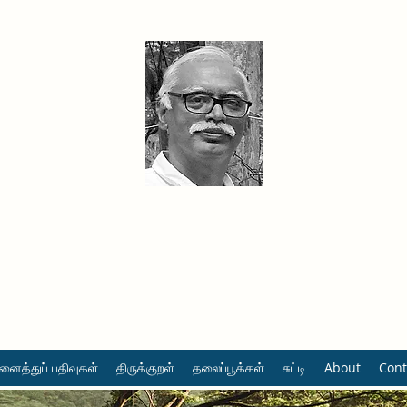
தினமும் திருக்குறள்
வள்ளுவம் வளர்ப்போம் வாங்க
ைத்துப் பதிவுகள்
திருக்குறள்
தலைப்பூக்கள்
சுட்டி
About
Cont