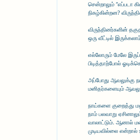
சென்றாலும் “எப்படா க
நிகழ்கின்றன? விருந்
விருந்தினர்களின் தக
ஒரு வீட்டில் இருக்கலா
எல்லோரும் மேலே இருப
பிடித்தாற்போல் ஓடிக்
அப்போது ஆவலுக்கு நட
மனிதர்களையும் ஆவலுக
நாய்களை குறைத்து மத
நாம் பலவாறு ஏசினாலும
வாலாட்டும். ஆனால் ம
முடியவில்லை என்றால் 