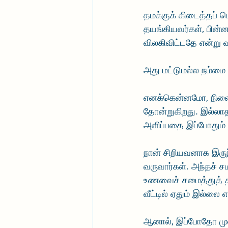
தமக்குக் கிடைத்தப் ப
தயங்கியவர்கள், பின்ன
விலகிவிட்டதே என்று வ
அது மட்டுமல்ல நம்மை
எனக்கென்னமோ, நிலை உ
தோன்றுகிறது. இல்லாத
அளிப்பதை இப்போதும் க
நான் சிறியவனாக இருந்
வருவார்கள். அந்தச் 
உணவைச் சமைத்துத் தர
வீட்டில் ஏதும் இல்லை
ஆனால், இப்போதோ முன்