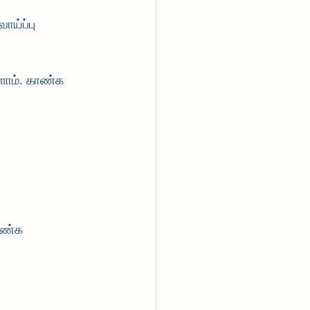
ாய்ப்பு 
ளோம். காண்க 
ாண்க 