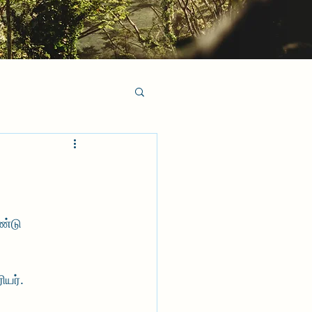
ண்டு 
ியர்.