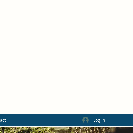
Log In
act