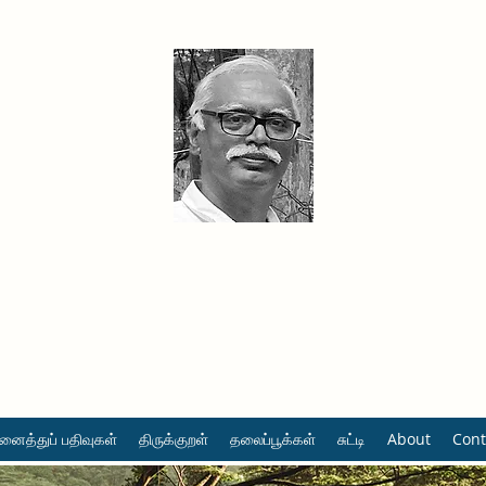
தினமும் திருக்குறள்
வள்ளுவம் வளர்ப்போம் வாங்க
ைத்துப் பதிவுகள்
திருக்குறள்
தலைப்பூக்கள்
சுட்டி
About
Cont