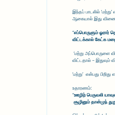
இந்தப் பாடலில் ‘மற்ற
ஆகையால் இது வினை 
“
எப்பொருளும் ஓரார் 
விட்டக்கால் கேட்க மற
 ‘மற்று அப்பொருளை விட்டக்கால்’ என்பதற்கு மன்னன் மறைத்து வைத்ததை மாற்றி அறிவித்து 
விட்டதால் – இதுவும் வ
‘மற்று’  என்பது பிறிது
உதாரணம்:
“
ஊழிற் பெருவலி யாவு
 சூழினும் தான்முந் துற