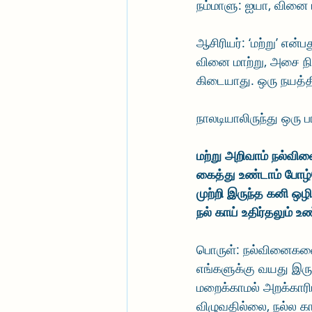
நம்மாளு: ஐயா, வினை 
ஆசிரியர்: ‘மற்று’ என
வினை மாற்று, அசை நில
கிடையாது. ஒரு நயத்த
நாலடியாலிருந்து ஒரு ப
மற்று அறிவாம் நல்வ
கைத்து உண்டாம் போழ்
முற்றி இருந்த கனி ஒழ
நல் காய் உதிர்தலும் உ
பொருள்: நல்வினைகளை
எங்களுக்கு வயது இரு
மறைக்காமல் அறக்காரிய
விழுவதில்லை, நல்ல கா