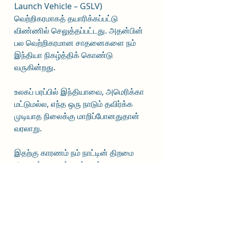
Launch Vehicle – GSLV)  
வெற்றிகரமாகத் தயாரிக்கப்பட்டு 
விண்ணில் செலுத்தப்பட்டது. அதன்பின் 
பல வெற்றிகரமான சாதனைகளை நம் 
இந்தியா நிகழ்த்திக் கொண்டு 
வருகின்றது.
உலகப் பரப்பில் இந்தியாவை, அமெரிக்கா 
மட்டுமல்ல, எந்த ஒரு நாடும் தவிர்க்க 
முடியாத நிலைக்கு மாறிப்போனதுதான் 
வரலாறு.
இதற்கு காரணம் நம் நாட்டின் திறமை 
மீது நாம் கொண்டிருந்த பற்று 
(passion). 
பற்று இருந்தால் நம்மைப் பற்றிய பிணிகள் 
அகலும். குறிவைத்து தாக்கும் 
பகைவர்கள் (aggressors / 