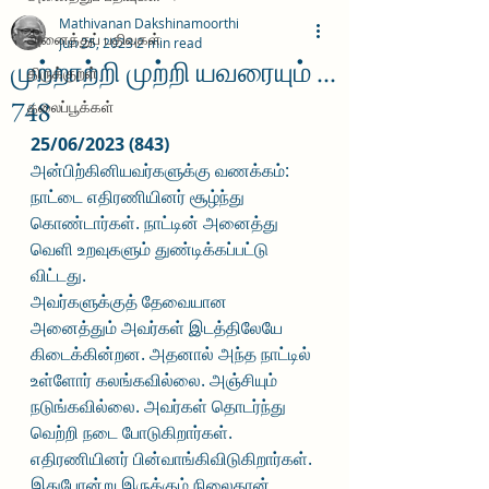
Mathivanan Dakshinamoorthi
அனைத்துப் பதிவுகள்
Jun 25, 2023
2 min read
முற்றாற்றி முற்றி யவரையும் ...
திருக்குறள்
748
தலைப்பூக்கள்
25/06/2023 (843)
அன்பிற்கினியவர்களுக்கு வணக்கம்:
நாட்டை எதிரணியினர் சூழ்ந்து 
கொண்டார்கள். நாட்டின் அனைத்து 
வெளி உறவுகளும் துண்டிக்கப்பட்டு 
விட்டது. 
அவர்களுக்குத் தேவையான 
அனைத்தும் அவர்கள் இடத்திலேயே 
கிடைக்கின்றன. அதனால் அந்த நாட்டில் 
உள்ளோர் கலங்கவில்லை. அஞ்சியும் 
நடுங்கவில்லை. அவர்கள் தொடர்ந்து 
வெற்றி நடை போடுகிறார்கள். 
எதிரணியினர் பின்வாங்கிவிடுகிறார்கள். 
இதுபோன்று இருக்கும் நிலைதான் 