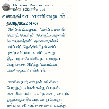
Mathivanan Dakshinamoorthi
அனைத்துப் பதிவுகள்
Jun 17, 2022
1 min read
வரைவிலா மாணிழையார் ...
திருக்குறள்
17/06/2022 (476)
தலைப்பூக்கள்
‘அன்பின் விழையார்’, ‘பண்பில் மகளிர்’, 
‘பொருட் பெண்டிர்’, ‘பொருட்பொருளார்’, 
‘பொதுநலத்தார்’, ‘தகைசெருக்கிப் 
பாரிப்பார்’, ‘நெஞ்சில் பிற பேணிப் 
புணர்பவர்’ ‘மாய மகளிர்’  என்று 
இதுகாறும் சொல்லிவந்த வள்ளுவப் 
பெருந்தகை அடுத்து ‘வரைவிலா 
மாணிழையார்’ என்கிறார். 
மாணிழையார் என்றால் மாட்சிமை 
பொருந்தியவர்கள் என்று பொருள். 
வரைவிலா என்றால் எந்த வரைமுறையும், 
ஒழுக்கமும் இல்லாத என்று பொருள். 
என்ன மாதிரி வார்த்தைகளை வைத்து 