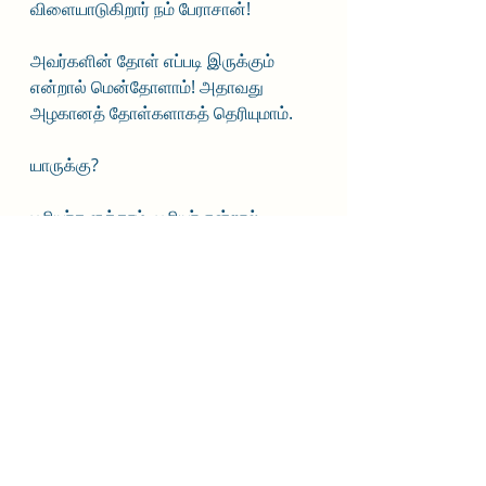
விளையாடுகிறார் நம் பேராசான்!
அவர்களின் தோள் எப்படி இருக்கும் 
என்றால் மென்தோளாம்! அதாவது 
அழகானத் தோள்களாகத் தெரியுமாம்.
யாருக்கு?
பூரியர்களுக்காம். பூரியர் என்றால் 
ஒழுக்கம் கெட்டவர்கள், அதிலே 
கொஞ்சம் weak ஆனவர்கள்.
அதுவும் எப்படிப்பட்ட பூரியர்கள் என்றால் 
புரையிலாப் பூரியர்கள்.  புரை என்றால் 
உயர்வு, அறிவு. புரையிலா என்றால் எந்த 
ஒரு சிறப்பும் இல்லாத, தாழ்ந்த என்று 
பொருள்.
அதாவது Agmark அக்மார்க் முத்திரைப் 