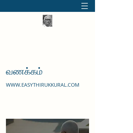
தினமும் திருக்குறள்
வள்ளுவம் வளர்ப்போம் வாங்க
வணக்கம்
WWW.EASYTHIRUKKURAL.COM