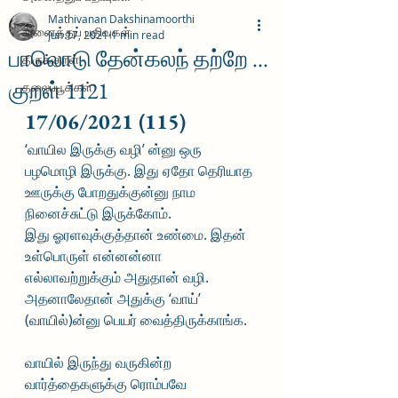
Mathivanan Dakshinamoorthi
அனைத்துப் பதிவுகள்
Jun 17, 2021
1 min read
பாலொடு தேன்கலந் தற்றே ...
திருக்குறள்
குறள் 1121
தலைப்பூக்கள்
17/06/2021 (115)
‘வாயில இருக்கு வழி’ ன்னு ஒரு 
பழமொழி இருக்கு. இது ஏதோ தெரியாத 
ஊருக்கு போறதுக்குன்னு நாம 
நினைச்சுட்டு இருக்கோம். 
இது ஓரளவுக்குத்தான் உண்மை. இதன் 
உள்பொருள் என்னன்னா 
எல்லாவற்றுக்கும் அதுதான் வழி. 
அதனாலேதான் அதுக்கு ‘வாய்’ 
(வாயில்)ன்னு பெயர் வைத்திருக்காங்க.
வாயில் இருந்து வருகின்ற 
வார்த்தைகளுக்கு ரொம்பவே 