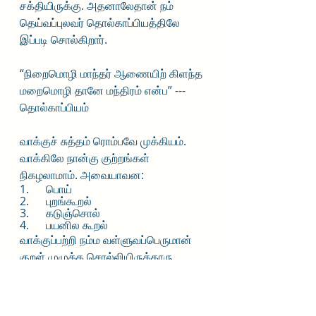
சக்தியிருக்கு. அதனாலேதான் நம் 
தெய்வப்புலவர் தொல்காப்பியத்திலே 
இப்படி சொல்கிறார்.
“நிறைமொழி மாந்தர் ஆணையிற் கிளந்த
மறைமொழி தானே மந்திரம் என்ப” --- 
தொல்காப்பியம்
வாக்குச் சுத்தம் ரொம்பவே முக்கியம். 
வாக்கிலே நான்கு குற்றங்கள் 
நிகழலாமாம். அவையாவன:
1.      பொய் 
2.      புறங்கூறல்
3.      கடுஞ்சொல்
4.      பயனில கூறல் 
வாக்குப்பற்றி நம்ம வள்ளுவப்பெருமான் 
குறள் முழுக்க சொல்லியிருக்காரு.
இல்லறவியலில் இனியவைகூறல் (10), 
பயனிலசொல்லாமை (20), 
துறவறவியலில் வாய்மை (30), 