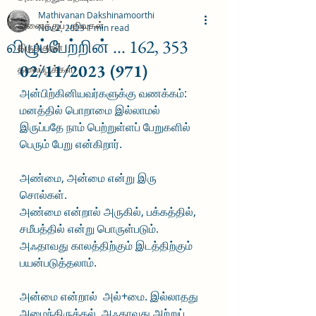
Mathivanan Dakshinamoorthi
அனைத்துப் பதிவுகள்
Nov 2, 2023
1 min read
விழுப்பேற்றின் ... 162, 353
திருக்குறள்
02/11/2023 (971)
தலைப்பூக்கள்
அன்பிற்கினியவர்களுக்கு வணக்கம்:
மனத்தில் பொறாமை இல்லாமல் 
இருப்பதே நாம் பெற்றுள்ளப் பேறுகளில் 
பெரும் பேறு என்கிறார்.
அண்மை, அன்மை என்று இரு 
சொல்கள்.
அண்மை என்றால் அருகில், பக்கத்தில், 
சமீபத்தில் என்று பொருள்படும். 
அஃதாவது காலத்திற்கும் இடத்திற்கும் 
பயன்படுத்தலாம். 
அன்மை என்றால்  அல்+மை. இல்லாதது 
அமைந்திருத்தல். அஃதாவது அற்றுப் 