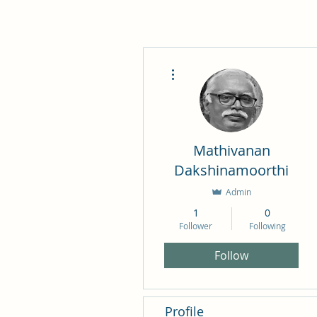
More actions
Mathivanan
Dakshinamoorthi
Admin
1
0
Follower
Following
Follow
Profile