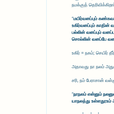
நமக்குத் தெரிவிக்கிறார
“
மயிர்வனப்பும் கண்கவரு
உகிர்வனப்பும் காதின் வன
பல்லின் வனப்பும் வனப்
சொல்லின் வனப்பே வனப
உகிர் = நகம்; செயிர் தீ
அதாவது நா நலம் அதுத
சரி, நம் பேராசான் வள
“
நாநலம் என்னும் நலன
யாநலத்து உள்ளதூஉம் 