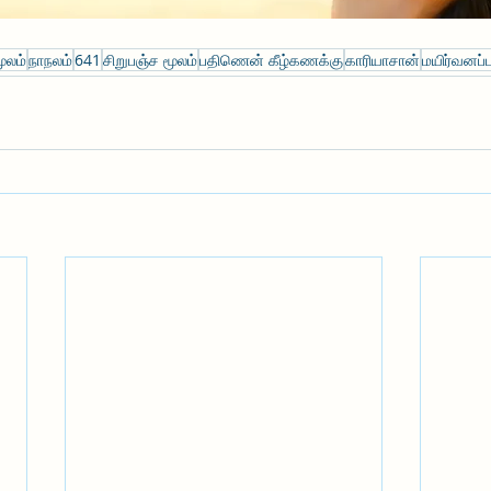
ூலம்
நாநலம்
641
சிறுபஞ்ச மூலம்
பதிணென் கீழ்கணக்கு
காரியாசான்
மயிர்வனப்பு