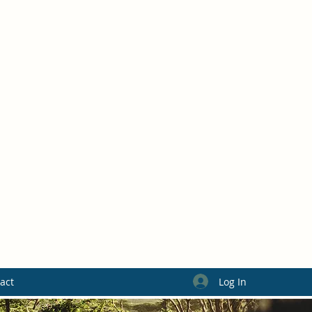
Log In
act