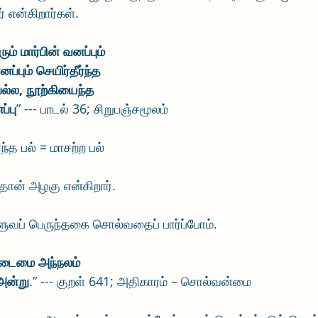
் என்கிறார்கள்.
ம் மார்பின் வனப்பும்
ப்பும் செயிர்தீர்ந்த
பல்ல, நூற்கியைந்த
்பு
” --- பாடல் 36; சிறுபஞ்சமூலம்
ர்ந்த பல் = மாசற்ற பல்
ான் அழகு என்கிறார்.
்ளுவப் பெருந்தகை சொல்வதைப் பார்ப்போம்.
ுடைமை அந்நலம்
அன்று
.” --- குறள் 641; அதிகாரம் – சொல்வன்மை