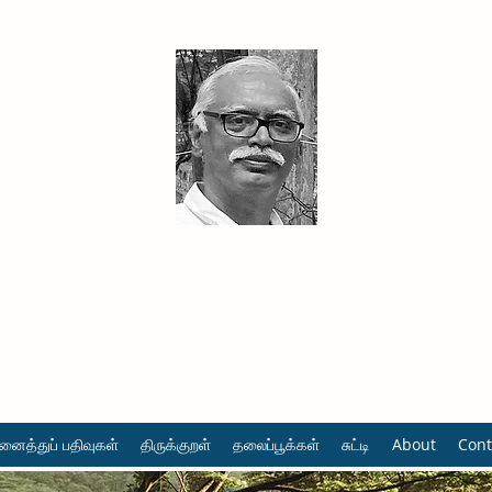
தினமும் திருக்குறள்
வள்ளுவம் வளர்ப்போம் வாங்க
ைத்துப் பதிவுகள்
திருக்குறள்
தலைப்பூக்கள்
சுட்டி
About
Cont