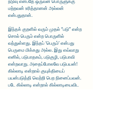
நடுவு என்பதே ஒருவன் பொருளுக்கு 
மற்றவன் உரித்தானன் அல்லன் 
என்பதுதான்.
இந்தக் குறளில் வரும் முதல் “படு” என்ற 
சொல் பெரும் என்ற பொருளில் 
வந்துள்ளது. இந்தப் ‘பெரும்’ என்பது 
பெருமை மிக்கது அல்ல. இது எவ்வாறு 
எனில், படுபாதகம், படுகுழி, படுபாவி 
என்றவாறு. அதைப்போலவே படுபயன்! 
கில்லாடி என்றால் குயுக்தியைப் 
பயன்படுத்தி வெற்றி பெற நினைப்பவன். 
படே கில்லாடி என்றால் கில்லாடியைவிட 
கீழ்த் தரமானவன்.
நம் பேராசானின் மொழி ஆளுமை கூர்ந்து 
நோக்கத்தக்கது. 
இரண்டாவதாக வரும்  “படு” என்னும் 