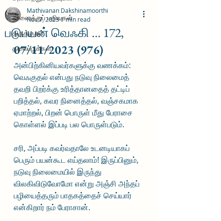
Mathivanan Dakshinamoorthi
அனைத்துப் பதிவுகள்
Nov 7, 2023
1 min read
படுபயன் வெஃகி ... 172,
திருக்குறள்
07/11/2023 (976)
தலைப்பூக்கள்
அன்பிற்கினியவர்களுக்கு வணக்கம்:
வெஃகுதல் என்பது நடுவு நிலைமைத் 
தவறி பிறர்க்கு உரித்தானதைத் தட்டிப் 
பறித்தல், கவர நினைத்தல், வஞ்சகமாக 
ஏமாற்றல், பிறன் பொருள் மீது பேராசை 
கொள்ளல் இப்படி பல பொருள்படும்.
சரி, அப்படி கவர்வதாலே உடனடியாகப் 
பெரும் பயன்கூட எய்தலாம்! இருப்பினும், 
நடுவு நிலைமையில் இருந்து 
விலகிவிடுவோமோ என்று அஞ்சி அந்தப் 
பழியைத்தரும் பாதகத்தைச் செய்யார் 
என்கிறார் நம் பேராசான்.