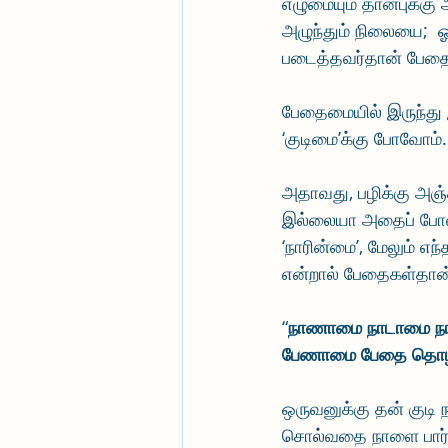
எழுமையும் தான்புக்கு 
அழுந்தும் நிலையை;  
படைத்தவர்தான் பேதை; ப
பேதைமையில் இருந்து இ
‘குடிமை’க்கு போவோம்.
அதாவது, பழிக்கு அஞ்சு
இல்லையா அதைப் போல ந
‘நாரின்மை’, மேலும் 
என்றால் பேதைகள்தான்
“
நாணாமை நாடாமை நா
பேணாமை பேதை தொழ
ஒருவனுக்கு தன் குடி 
சொல்வதை நாளை பார்க்