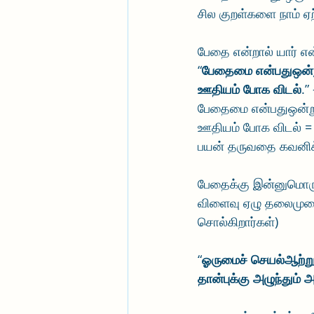
சில குறள்களை நாம் ஏ
பேதை என்றால் யார் என
“
பேதைமை என்பதுஒன்
ஊதியம் போக விடல்
.”
பேதைமை என்பதுஒன்ற
ஊதியம் போக விடல் = ந
பயன் தருவதை கவனிக்
பேதைக்கு இன்னுமொரு 
விளைவு ஏழு தலைமுறையை
சொல்கிறார்கள்)
“
ஓருமைச் செயல்ஆற்று
தான்புக்கு அழுந்தும் 