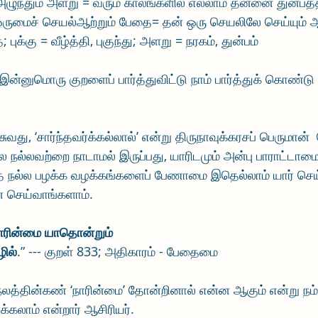
அழுந்தும் அளறு = வரும் காலங்களில் எல்லாம் தன்னை துன்பத்தி
ஓருமைச் செயல்ஆற்றும் பேதை= தன் ஒரு செயலிலே செய்யும் ஆ
ுக்கு = வீழ்த்தி, புகுந்து; அளறு = நரகம், துன்பம்
ன்னுமொரு குறளைப் பார்த்துவிட்டு நாம் பார்த்துக் கொண்டு 
வது, ‘சார்ந்தவர்க்கல்லால்’ என்று திருநாவுக்கரசப் பெருமான்
ல்லவற்றை நாடாமல் இருப்பது, யாரிடமும் அன்பு பாராட்டாம
எந்த நல்ல பழக்க வழக்கங்களைப் பேணாமை இதெல்லாம் யார் செய
 செய்வாங்களாம்.
ரின்மை யாதொன்றும்
ில்
.” --- குறள் 833; அதிகாரம் - பேதைமை
நலத்தின்கண் ‘நாரின்மை’ தோன்றினால் என்ன ஆகும் என்று நம்
கலாம் என்றார் ஆசிரியர்.