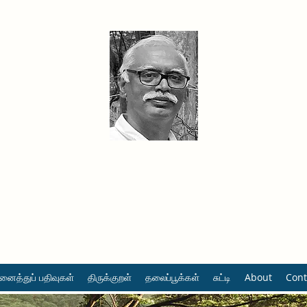
தினமும் திருக்குறள்
வள்ளுவம் வளர்ப்போம் வாங்க
ைத்துப் பதிவுகள்
திருக்குறள்
தலைப்பூக்கள்
சுட்டி
About
Cont