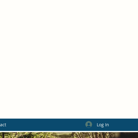
Log In
act