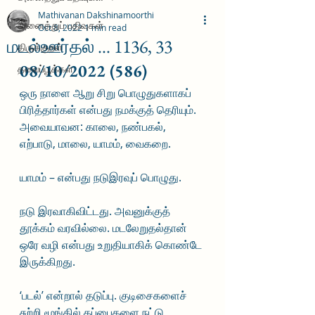
Mathivanan Dakshinamoorthi
அனைத்துப் பதிவுகள்
Oct 8, 2022
1 min read
மடல்ஊர்தல் ... 1136, 33
திருக்குறள்
08/10/2022 (586)
தலைப்பூக்கள்
ஒரு நாளை ஆறு சிறு பொழுதுகளாகப் 
பிரித்தார்கள் என்பது நமக்குத் தெரியும். 
அவையாவன: காலை, நண்பகல், 
எற்பாடு, மாலை, யாமம், வைகறை. 
யாமம் – என்பது நடுஇரவுப் பொழுது. 
நடு இரவாகிவிட்டது. அவனுக்குத் 
தூக்கம் வரவில்லை. மடலேறுதல்தான் 
ஒரே வழி என்பது உறுதியாகிக் கொண்டே 
இருக்கிறது. 
‘படல்’ என்றால் தடுப்பு. குடிசைகளைச் 
சுற்றி மூங்கில் தப்பைகளை நட்டு 