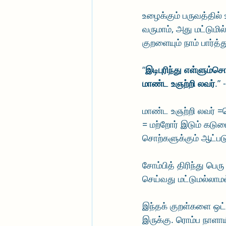
உழைக்கும் பருவத்தில
வருமாம், அது மட்டுமி
குறளையும் நாம் பார்த
“
இடிபுரிந்து எள்ளும்சொல
மாண்ட உஞற்றி லவர்
.”
மாண்ட உஞற்றி லவர் =பெர
= மற்றோர் இடும் கடு
சொற்களுக்கும் ஆட்பட
சோம்பித் திரிந்து பெ
செய்வது மட்டுமல்லாம
இந்தக் குறள்களை ஒட்ட
இருக்கு. ரொம்ப நாளா