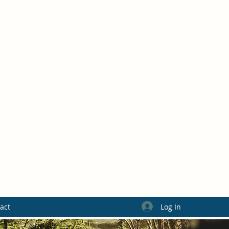
Log In
act