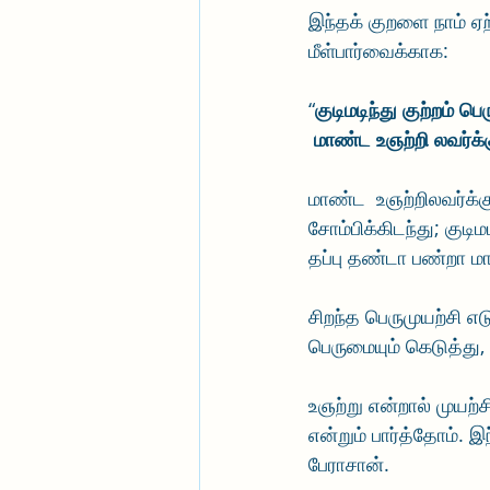
இந்தக் குறளை நாம் ஏ
மீள்பார்வைக்காக:
“
குடிமடிந்து குற்றம் பெர
 மாண்ட உஞற்றி லவர்க்
மாண்ட  உஞற்றிலவர்க்க
சோம்பிக்கிடந்து; குடிம
தப்பு தண்டா பண்றா மா
சிறந்த பெருமுயற்சி எட
பெருமையும் கெடுத்து, 
உஞற்று என்றால் முயற்ச
என்றும் பார்த்தோம். இந
பேராசான்.