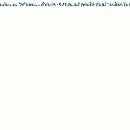
யல்
மடி
மடி இன்மை
மடியின்மை
607
604
குடிமடிந்து
லவர்க்கு
உஞற்றிலவர்
லவர்
உஞ