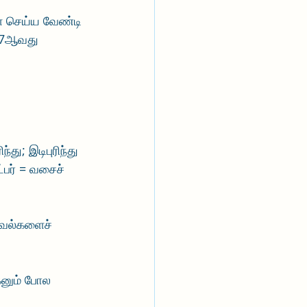
ை செய்ய வேண்டி 
607ஆவது 
்து; இடிபுரிந்து 
பர் = வசைச் 
 ஏவல்களைச் 
கனும் போல 