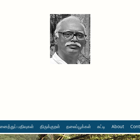
தினமும் திருக்குறள்
வள்ளுவம் வளர்ப்போம் வாங்க
ைத்துப் பதிவுகள்
திருக்குறள்
தலைப்பூக்கள்
சுட்டி
About
Cont