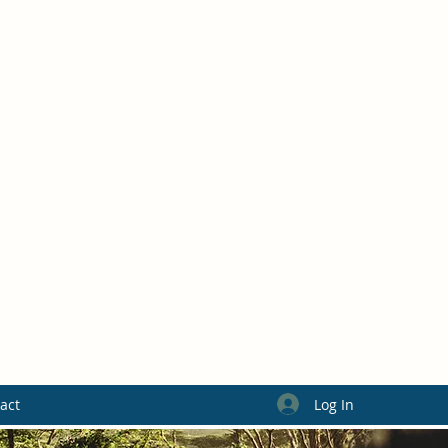
Log In
act