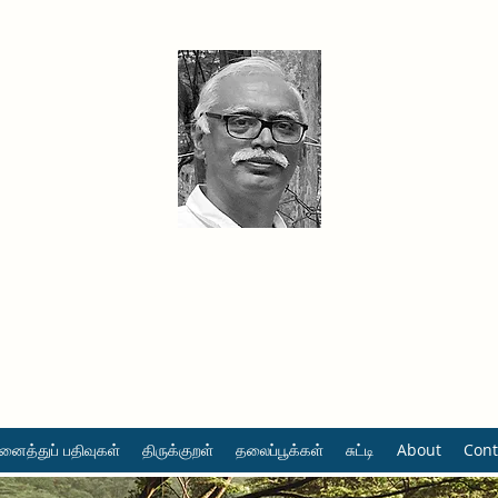
தினமும் திருக்குறள்
வள்ளுவம் வளர்ப்போம் வாங்க
ைத்துப் பதிவுகள்
திருக்குறள்
தலைப்பூக்கள்
சுட்டி
About
Cont