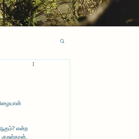
விழையான் 
ஆகும்? என்ற 
த குறள்தான்.